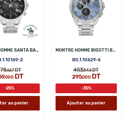
MONTRE HOMME SANTA BARBARA POLO SB.1.10169-2
MONTRE HOMME BIGOTTI BG.1.10629-6
.1.10169-2
BG.1.10629-6
78
453
DT
DT
,667
,846
DT
DT
59
295
,000
,000
-25%
-35%
ter au panier
Ajouter au panier