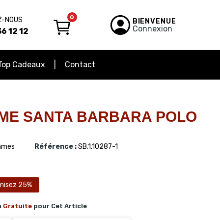
0
Z-NOUS
BIENVENUE
Connexion
6 12 12
Top Cadeaux
Contact
ME SANTA BARBARA POLO
mes
Référence :
SB.1.10287-1
misez 25%
n
Gratuite
pour Cet Article