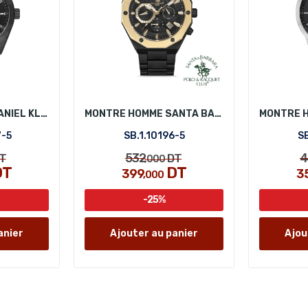
MONTRE HOMME DANIEL KLEIN DK.1.14087-5
MONTRE HOMME SANTA BARBARA POLO SB.1.10196-5
7-5
SB.1.10196-5
SB
532
4
T
DT
,000
DT
DT
399
3
,000
-25%
anier
Ajouter au panier
Ajou