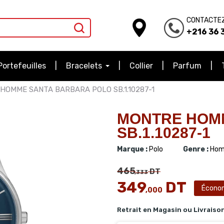
CONTACTE
+216 36 3
Portefeuilles
Bracelets
Collier
Parfum
HOMME SANTA BARBARA POLO SB.1.10287-1
MONTRE HOM
SB.1.10287-1
Marque :
Polo
Genre :
Hom
465
DT
,333
349
DT
Écono
,000
Retrait en Magasin ou Livraiso