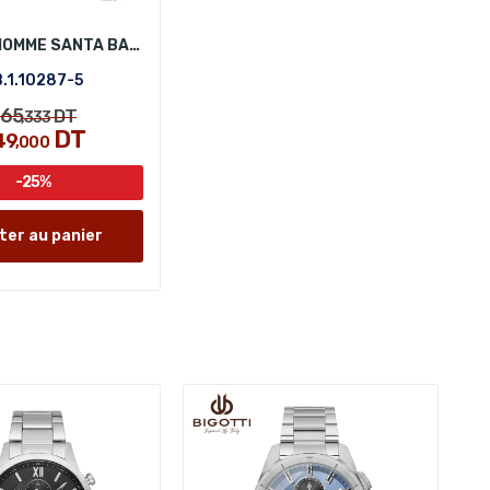
MONTRE HOMME SANTA BARBARA POLO SB.1.10287-5
.1.10287-5
65
DT
,333
DT
49
,000
-25%
ter au panier