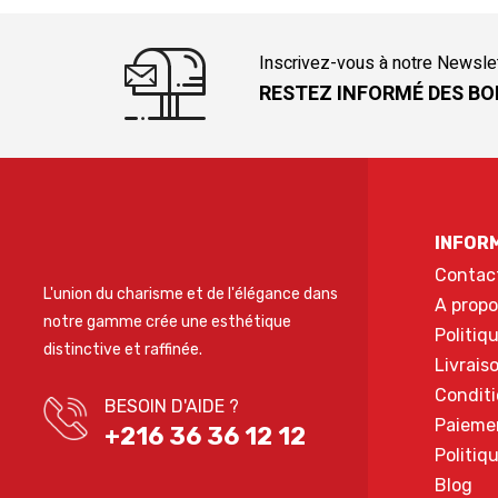
Inscrivez-vous à notre Newsle
RESTEZ INFORMÉ DES BO
INFOR
Contac
L'union du charisme et de l'élégance dans
A propo
notre gamme crée une esthétique
Politiq
distinctive et raffinée.
Livrais
Conditi
BESOIN D'AIDE ?
Paieme
+216 36 36 12 12
Politiq
Blog