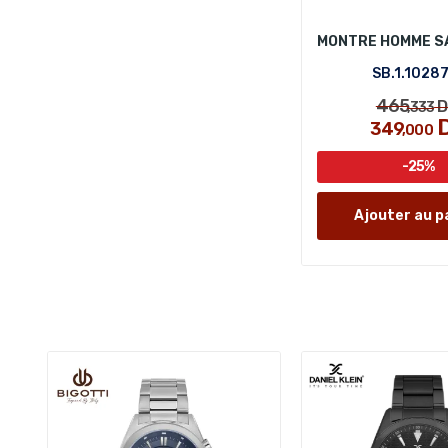
SB.1.1028
465
D
,333
349
,000
-25%
Ajouter au p