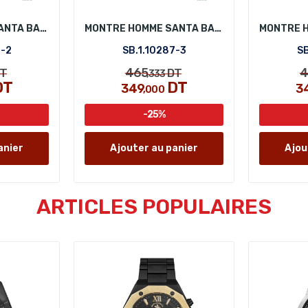
MONTRE HOMME SANTA BARBARA POLO SB.1.10287-2
MONTRE HOMME SANTA BARBARA POLO SB.1.10287-3
7-2
SB.1.10287-3
SB
465
4
T
DT
,333
DT
DT
349
3
,000
-25%
anier
Ajouter au panier
Ajou
ARTICLES POPULAIRES