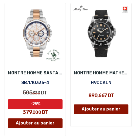
MONTRE HOMME SANTA BARBARA POLO SB.1.10335-4
MONTRE HOMME MATHEY-TISSOT H900ALN
SB.1.10335-4
H900ALN
505
DT
,333
890,667 DT
-25%
Ajouter au panier
379
DT
,000
Ajouter au panier