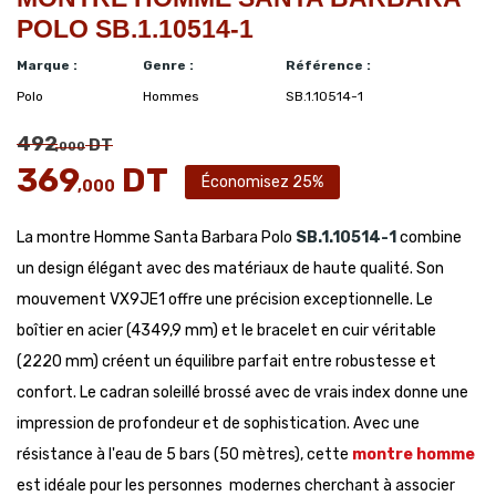
POLO SB.1.10514-1
Marque :
Genre :
Référence :
Polo
Hommes
SB.1.10514-1
492
DT
,000
369
DT
Économisez 25%
,000
La montre Homme Santa Barbara Polo
SB.1.10514-1
combine
un design élégant avec des matériaux de haute qualité. Son
mouvement VX9JE1 offre une précision exceptionnelle. Le
boîtier en acier (4349,9 mm) et le bracelet en cuir véritable
(2220 mm) créent un équilibre parfait entre robustesse et
confort. Le cadran soleillé brossé avec de vrais index donne une
impression de profondeur et de sophistication. Avec une
résistance à l'eau de 5 bars (50 mètres), cette
montre homme
est idéale pour les personnes modernes cherchant à associer