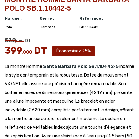
POLO SB.1.10442-5
Marque :
Genre :
Référence :
Polo
Hommes
SB.1.10442-5
532
DT
,000
399
DT
Économisez 25%
,000
La montre Homme
Santa Barbara Polo
SB.1.10442-5
incarne
le style contemporain et la robustesse. Dotée du mouvement
VX7NE1, elle assure une précision horlogère remarquable. Son
boîtier en acier, de dimensions généreuses (4249 mm), présente
une allure imposante et masculine. Le bracelet en acier
inoxydable (2620 mm) complète parfaitement le design, offrant
à la montre un caractère résolument moderne. Le cadran en
relief avec de véritables index ajoute une touche d'élégance et
de sophistication. Avec une résistance à l'eau jusqu'à 5 bars (50