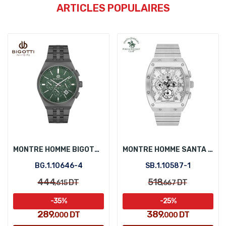
ARTICLES POPULAIRES
MONTRE HOMME BIGOTTI BG.1.10646-4
MONTRE HOMME SANTA BARBARA POLO SB.1.10587-1
BG.1.10646-4
SB.1.10587-1
444
518
DT
DT
,615
,667
-35%
-25%
289
389
DT
DT
,000
,000