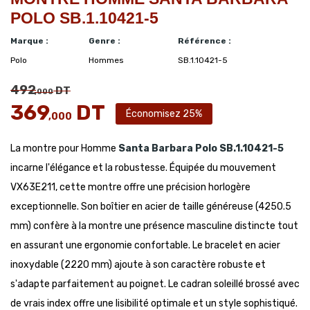
POLO SB.1.10421-5
Marque :
Genre :
Référence :
Polo
Hommes
SB.1.10421-5
492
DT
,000
369
DT
Économisez 25%
,000
La montre pour Homme
Santa Barbara Polo
SB.1.10421-5
incarne l'élégance et la robustesse. Équipée du mouvement
VX63E211, cette montre offre une précision horlogère
exceptionnelle. Son boîtier en acier de taille généreuse (4250.5
mm) confère à la montre une présence masculine distincte tout
en assurant une ergonomie confortable. Le bracelet en acier
inoxydable (2220 mm) ajoute à son caractère robuste et
s'adapte parfaitement au poignet. Le cadran soleillé brossé avec
de vrais index offre une lisibilité optimale et un style sophistiqué.