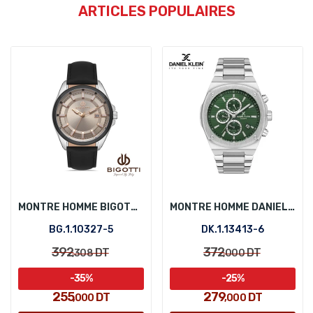
ARTICLES POPULAIRES
MONTRE HOMME BIGOTTI BG.1.10327-5
MONTRE HOMME DANIEL KLEIN DK.1.13413-6
BG.1.10327-5
DK.1.13413-6
392
372
DT
DT
,308
,000
-35%
-25%
255
279
DT
DT
,000
,000