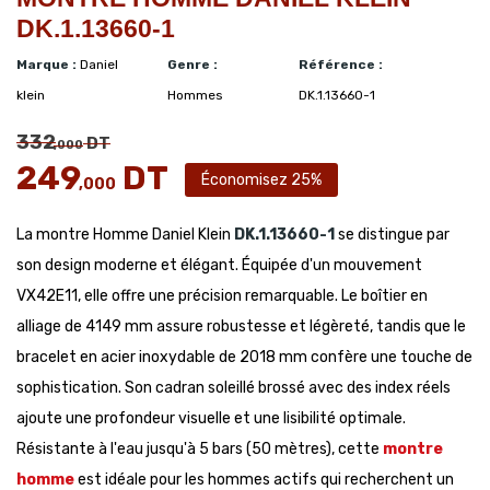
DK.1.13660-1
Marque :
Daniel
Genre :
Référence :
klein
Hommes
DK.1.13660-1
332
DT
,000
249
DT
Économisez 25%
,000
La montre Homme Daniel Klein
DK.1.13660-1
se distingue par
son design moderne et élégant. Équipée d'un mouvement
VX42E11, elle offre une précision remarquable. Le boîtier en
alliage de 4149 mm assure robustesse et légèreté, tandis que le
bracelet en acier inoxydable de 2018 mm confère une touche de
sophistication. Son cadran soleillé brossé avec des index réels
ajoute une profondeur visuelle et une lisibilité optimale.
Résistante à l'eau jusqu'à 5 bars (50 mètres), cette
montre
homme
est idéale pour les hommes actifs qui recherchent un