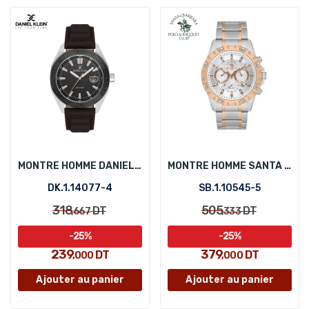
MONTRE HOMME DANIEL KLEIN DK.1.14077-4
MONTRE HOMME SANTA BARBARA POLO SB.1.10545-5
DK.1.14077-4
SB.1.10545-5
318
505
DT
DT
,667
,333
-25%
-25%
239
379
DT
DT
,000
,000
Ajouter au panier
Ajouter au panier