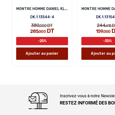
MONTRE HOMME DANIEL KLEIN DK.1.13544-4
DK.1.13544-4
DK.1.13154
380
244
DT
D
,000
,615
DT
D
285
159
,000
,000
-25%
-35%
Ajouter au panier
Ajouter au p
Inscrivez-vous à notre Newsle
RESTEZ INFORMÉ DES BO