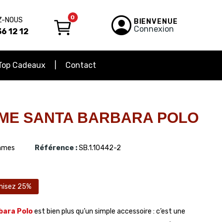
0
Z-NOUS
BIENVENUE
Connexion
6 12 12
Top Cadeaux
Contact
ME SANTA BARBARA POLO
mes
Référence :
SB.1.10442-2
misez 25%
bara Polo
est bien plus qu’un simple accessoire : c’est une