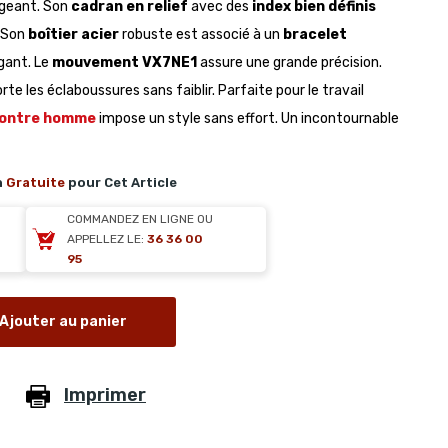
geant. Son
cadran en relief
avec des
index bien définis
. Son
boîtier acier
robuste est associé à un
bracelet
gant. Le
mouvement VX7NE1
assure une grande précision.
orte les éclaboussures sans faiblir. Parfaite pour le travail
ontre homme
impose un style sans effort. Un incontournable
n
Gratuite
pour Cet Article
COMMANDEZ EN LIGNE OU
APPELLEZ LE:
36 36 00
95
Ajouter au panier
Imprimer