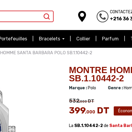
CONTACTE
+216 36 3
Portefeuilles
Bracelets
Collier
Parfum
HOMME SANTA BARBARA POLO SB.1.10442-2
MONTRE HOM
SB.1.10442-2
Marque :
Polo
Genre :
Hom
532
DT
,000
399
DT
Écono
,000
La
SB.1.10442-2
de
Santa Bar