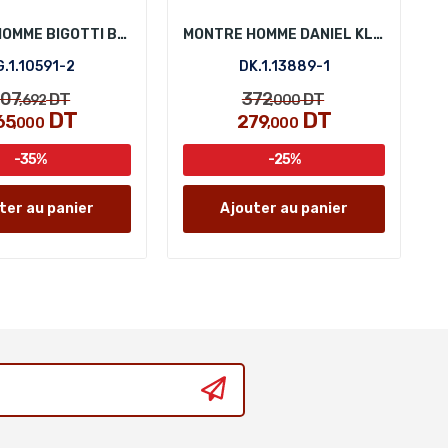
MONTRE HOMME BIGOTTI BG.1.10591-2
MONTRE HOMME DANIEL KLEIN DK.1.13889-1
.1.10591-2
DK.1.13889-1
07
372
DT
DT
,692
,000
DT
DT
65
279
,000
,000
-35%
-25%
ter au panier
Ajouter au panier