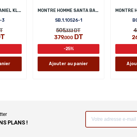
MONTRE HOMME DANIEL KLEIN DK.1.13154-3
MONTRE HOMME SANTA BARBARA POLO SB.1.10526-1
-3
SB.1.10526-1
BG
505
4
T
DT
,333
T
DT
379
2
,000
-25%
anier
Ajouter au panier
Ajou
tter
NS PLANS !