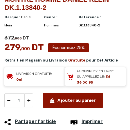
DK.1.13840-2
Marque :
Daniel
Genre :
Référence :
klein
Hommes
DK.1.13840-2
372
DT
,000
279
DT
Économisez 25%
,000
Retrait en Magasin ou Livraison
Gratuite
pour Cet Article
COMMANDEZ EN LIGNE
LIVRAISON GRATUITE:
OU APPELLEZ LE:
36
Oui
36 00 95
Ajouter au panier
Partager l'article
Imprimer