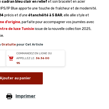
on
cadran bleu clair en relief
et son bracelet en acier
on IPS/IP Blue apporte une touche de fraîcheur et de modernité.
14
précis et d’une
étanchéité à 5 BAR
, elle allie style et
e d’origine
, parfaite pour accompagner vos journées avec
tre de luxe Tunisie
issue de la nouvelle collection 2025,
ie.
n
Gratuite
pour Cet Article
COMMANDEZ EN LIGNE OU
APPELLEZ LE:
36 36 00
95
Ajouter au panier
Imprimer