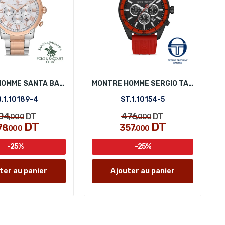
MONTRE HOMME SANTA BARBARA POLO SB.1.10189-4
MONTRE HOMME SERGIO TACCHINI ST.1.10154-5
.1.10189-4
ST.1.10154-5
04
476
DT
DT
,000
,000
DT
DT
78
357
,000
,000
-25%
-25%
ter au panier
Ajouter au panier