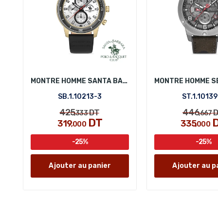
MONTRE HOMME SANTA BARBARA POLO SB.1.10213-3
SB.1.10213-3
ST.1.10139
425
446
DT
D
,333
,667
DT
319
335
,000
,000
-25%
-25%
Ajouter au panier
Ajouter au p