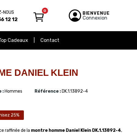
0
Z-NOUS
BIENVENUE
Connexion
6 12 12
Top Cadeaux
Contact
E DANIEL KLEIN
 :
Hommes
Référence :
DK.1.13892-4
misez 25%
ce raffinée de la
montre homme Daniel Klein DK.1.13892-4
,