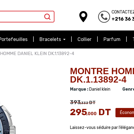
CONTACTE
+216 36 3
Portefeuilles
Bracelets
Collier
Parfum
HOMME DANIEL KLEIN DK.1.13892-4
MONTRE HOMM
DK.1.13892-4
Marque :
Daniel klein
Genre
393
DT
,333
295
DT
Écono
,000
Laissez-vous séduire par l’élégan