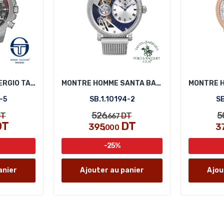
MONTRE HOMME SERGIO TACCHINI ST.1.10139-5
MONTRE HOMME SANTA BARBARA POLO SB.1.10194-2
-5
SB.1.10194-2
SB
526
5
T
DT
,667
DT
DT
395
3
,000
-25%
anier
Ajouter au panier
Ajou