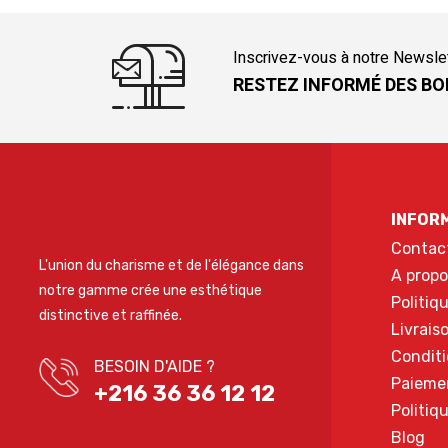
Inscrivez-vous à notre Newsle
RESTEZ INFORMÉ DES BO
INFOR
Contac
L'union du charisme et de l'élégance dans
A propo
notre gamme crée une esthétique
Politiq
distinctive et raffinée.
Livrais
Conditi
BESOIN D'AIDE ?
Paieme
+216 36 36 12 12
Politiq
Blog