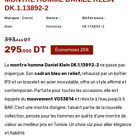
DK.1.13892-2
Marque :
Daniel
Genre :
Référence :
klein
Hommes
DK.1.13892-2
393
DT
,333
295
DT
Économisez 25%
,000
La
montre homme Daniel Klein DK.1.13892-2
ne passe pas
inaperçue. Son
cadran bleu en relief,
rehaussé par un boîtier
IPS et un bracelet en acier inoxydable, offre un style affirmé et
contemporain. Parfaite pour toutes les occasions, elle est
équipée du
mouvement VD33B14
et résiste à l’eau jusqu’à 5
BAR. C’est une montre d’origine, faisant partie de la nouvelle
collection, pensée pour les hommes en quête d’une montre de
valeur au meilleur prix en Tunisie. Un choix sûr pour allier élégance
et fiabilité.