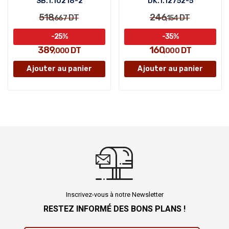
SB.1.10218-2
DK.1.12752-5
518
246
DT
DT
,667
,154
-25%
-35%
389
160
DT
DT
,000
,000
Ajouter au panier
Ajouter au panier
Inscrivez-vous à notre Newsletter
RESTEZ INFORMÉ DES BONS PLANS !