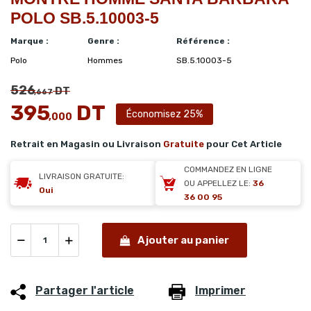
POLO SB.5.10003-5
Marque :
Genre :
Référence :
Polo
Hommes
SB.5.10003-5
526
DT
,667
395
DT
Économisez 25%
,000
Retrait en Magasin ou Livraison
Gratuite
pour Cet Article
COMMANDEZ EN LIGNE
LIVRAISON GRATUITE:
OU APPELLEZ LE:
36
Oui
36 00 95
Ajouter au panier
Partager l'article
Imprimer