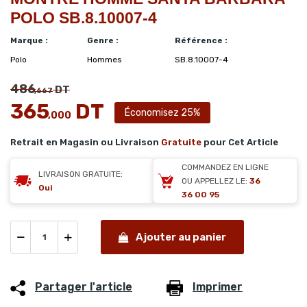
POLO SB.8.10007-4
Marque :
Genre :
Référence :
Polo
Hommes
SB.8.10007-4
486
DT
,667
365
DT
Économisez 25%
,000
Retrait en Magasin ou Livraison
Gratuite
pour Cet Article
COMMANDEZ EN LIGNE
LIVRAISON GRATUITE:
OU APPELLEZ LE:
36
Oui
36 00 95
Ajouter au panier
Partager l'article
Imprimer