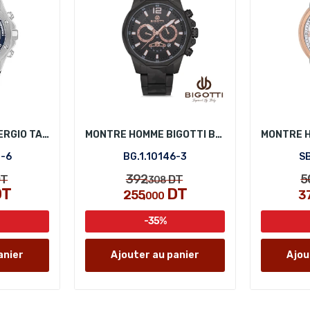
MONTRE HOMME SERGIO TACCHINI ST.1.10447-6
MONTRE HOMME BIGOTTI BG.1.10146-3
7-6
BG.1.10146-3
SB
392
5
T
DT
,308
T
DT
255
3
,000
-35%
anier
Ajouter au panier
Ajou