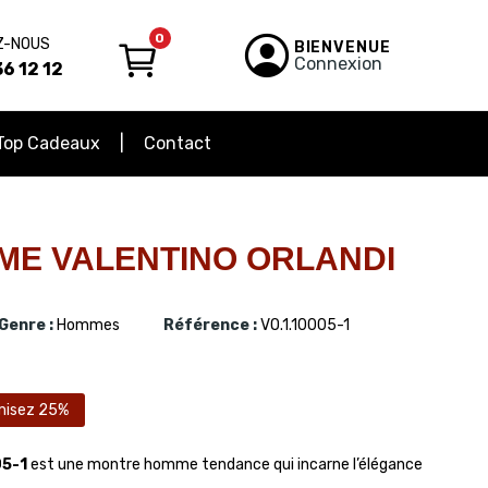
0
Z-NOUS
BIENVENUE
Connexion
6 12 12
Top Cadeaux
Contact
E VALENTINO ORLANDI
Genre :
Hommes
Référence :
VO.1.10005-1
misez 25%
05-1
est une montre homme tendance qui incarne l’élégance