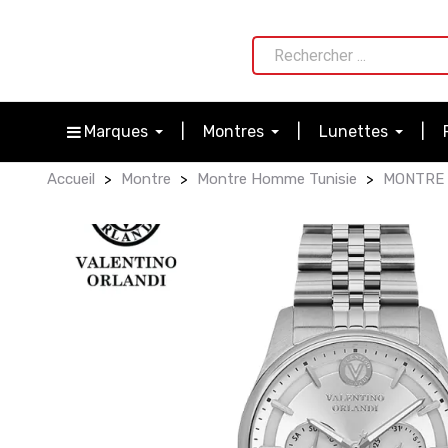
Marques
Montres
Lunettes
Accueil
Montre
Montre Homme Tunisie
MONTRE 