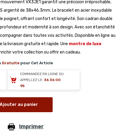
 Son mouvement VX3JE1 garantit une précision irréprochable,
 IPS argenté de 38x46.3mm. Le bracelet en acier inoxydable
poignet, offrant confort et longévité. Son cadran double
 profondeur et modernité à son design. Avec son étanchéité
ccompagner dans toutes vos activités. Disponible en ligne au
de la livraison gratuite et rapide. Une
montre de luxe
enrichir votre collection ou offrir en cadeau.
n
Gratuite
pour Cet Article
COMMANDEZ EN LIGNE OU
APPELLEZ LE:
36 36 00
95
Ajouter au panier
Imprimer