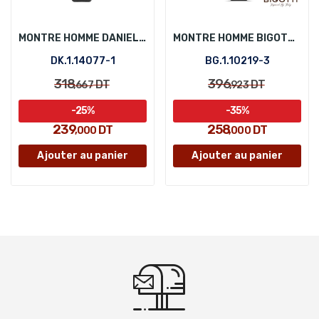
MONTRE HOMME DANIEL KLEIN DK.1.14077-1
MONTRE HOMME BIGOTTI BG.1.10219-3
DK.1.14077-1
BG.1.10219-3
318
396
DT
DT
,667
,923
-25%
-35%
239
258
DT
DT
,000
,000
Ajouter au panier
Ajouter au panier