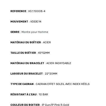
REFERENCE
: VO.1.10008-4
MOUVEMENT
: VD53C14
GENRE
:
Montre pour Homme
MATÉRIAU DU BOÎTIER
: ACIER
TAILLE DU BOÎTIER
: 45*52MM
MATÉRIAU DU BRACELET
: ACIER INOXYDABLE
LARGEUR DU BRACELET
: 22*20MM
TYPE DE CADRAN
: CADRAN EFFET SOLEIL AVEC INDEX RÉELS
RÉSISTANT À L'EAU
: 10 BAR
COULEUR DU BOITIER
: IP Gun/IP Pink R.Gold