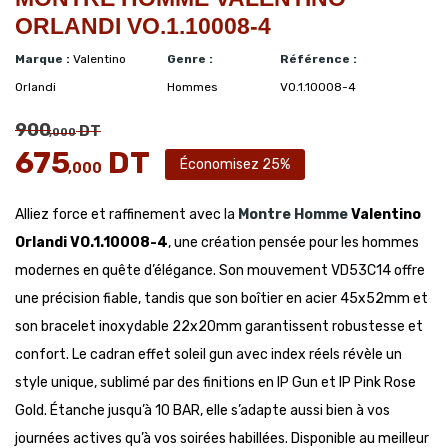
ORLANDI VO.1.10008-4
Marque :
Valentino
Genre :
Référence :
Orlandi
Hommes
VO.1.10008-4
900
DT
,000
675
DT
Économisez 25%
,000
Alliez force et raffinement avec la
Montre Homme
Valentino
Orlandi VO.1.10008-4
, une création pensée pour les hommes
modernes en quête d’élégance. Son mouvement VD53C14 offre
une précision fiable, tandis que son boîtier en acier 45x52mm et
son bracelet inoxydable 22x20mm garantissent robustesse et
confort. Le cadran effet soleil gun avec index réels révèle un
style unique, sublimé par des finitions en IP Gun et IP Pink Rose
Gold. Étanche jusqu’à 10 BAR, elle s’adapte aussi bien à vos
journées actives qu’à vos soirées habillées. Disponible au meilleur