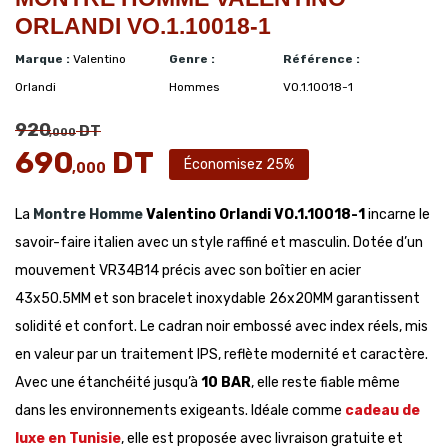
ORLANDI VO.1.10018-1
Marque :
Valentino
Genre :
Référence :
Orlandi
Hommes
VO.1.10018-1
920
DT
,000
690
DT
Économisez 25%
,000
La
Montre Homme
Valentino Orlandi VO.1.10018-1
incarne le
savoir-faire italien avec un style raffiné et masculin. Dotée d’un
mouvement VR34B14 précis avec son boîtier en acier
43x50.5MM et son bracelet inoxydable 26x20MM garantissent
solidité et confort. Le cadran noir embossé avec index réels, mis
en valeur par un traitement IPS, reflète modernité et caractère.
Avec une étanchéité jusqu’à
10 BAR
, elle reste fiable même
dans les environnements exigeants. Idéale comme
cadeau de
luxe en Tunisie
, elle est proposée avec livraison gratuite et