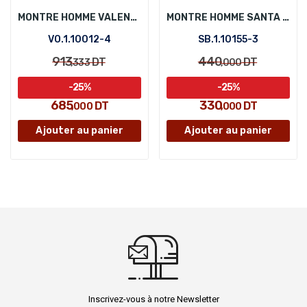
MONTRE HOMME VALENTINO ORLANDI VO.1.10012-4
MONTRE HOMME SANTA BARBARA POLO SB.1.10155-3
VO.1.10012-4
SB.1.10155-3
913
440
DT
DT
,333
,000
-25%
-25%
685
330
DT
DT
,000
,000
Ajouter au panier
Ajouter au panier
Inscrivez-vous à notre Newsletter