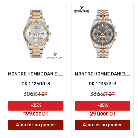
MONTRE HOMME DANIEL KLEIN DK.1.12600-3
MONTRE HOMME DANIEL KLEIN DK.1.13523-3
DK.1.12600-3
DK.1.13523-3
306
386
DT
DT
,154
,667
-35%
-25%
199
290
DT
DT
,000
,000
Ajouter au panier
Ajouter au panier