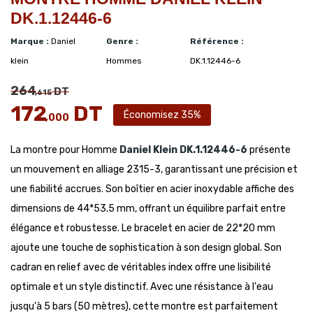
DK.1.12446-6
Marque :
Daniel
Genre :
Référence :
klein
Hommes
DK.1.12446-6
264
DT
,615
172
DT
Économisez 35%
,000
La montre pour Homme
Daniel Klein
DK.1.12446-6
présente
un mouvement en alliage 2315-3, garantissant une précision et
une fiabilité accrues. Son boîtier en acier inoxydable affiche des
dimensions de 44*53.5 mm, offrant un équilibre parfait entre
élégance et robustesse. Le bracelet en acier de 22*20 mm
ajoute une touche de sophistication à son design global. Son
cadran en relief avec de véritables index offre une lisibilité
optimale et un style distinctif. Avec une résistance à l'eau
jusqu'à 5 bars (50 mètres), cette montre est parfaitement