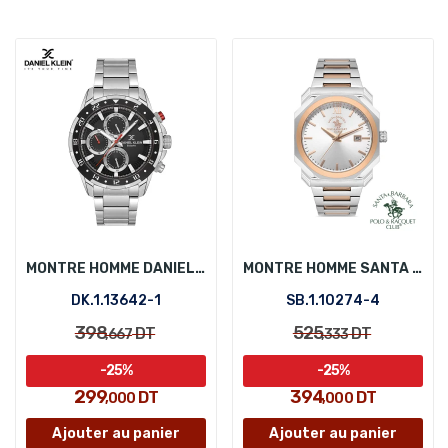
MONTRE HOMME DANIEL KLEIN DK.1.13642-1
MONTRE HOMME SANTA BARBARA POLO SB.1.10274-4
DK.1.13642-1
SB.1.10274-4
398
525
DT
DT
,667
,333
-25%
-25%
299
394
DT
DT
,000
,000
Ajouter au panier
Ajouter au panier