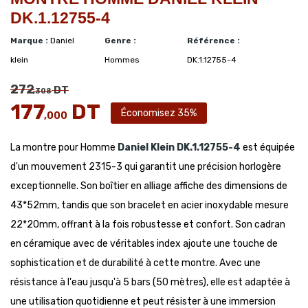
DK.1.12755-4
Marque :
Daniel
Genre :
Référence :
klein
Hommes
DK.1.12755-4
272
DT
,308
177
DT
Économisez 35%
,000
La montre pour Homme
Daniel Klein
DK.1.12755-4
est équipée
d'un mouvement 2315-3 qui garantit une précision horlogère
exceptionnelle. Son boîtier en alliage affiche des dimensions de
43*52mm, tandis que son bracelet en acier inoxydable mesure
22*20mm, offrant à la fois robustesse et confort. Son cadran
en céramique avec de véritables index ajoute une touche de
sophistication et de durabilité à cette montre. Avec une
résistance à l'eau jusqu'à 5 bars (50 mètres), elle est adaptée à
une utilisation quotidienne et peut résister à une immersion