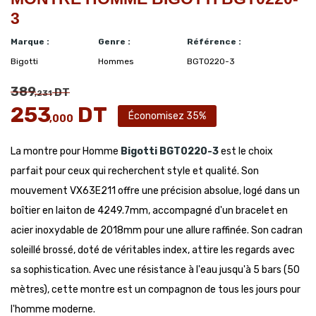
3
Marque :
Genre :
Référence :
Bigotti
Hommes
BGT0220-3
389
DT
,231
253
DT
Économisez 35%
,000
La montre pour Homme
Bigotti
BGT0220-3
est le choix
parfait pour ceux qui recherchent style et qualité. Son
mouvement VX63E211 offre une précision absolue, logé dans un
boîtier en laiton de 4249.7mm, accompagné d'un bracelet en
acier inoxydable de 2018mm pour une allure raffinée. Son cadran
soleillé brossé, doté de véritables index, attire les regards avec
sa sophistication. Avec une résistance à l'eau jusqu'à 5 bars (50
mètres), cette montre est un compagnon de tous les jours pour
l'homme moderne.