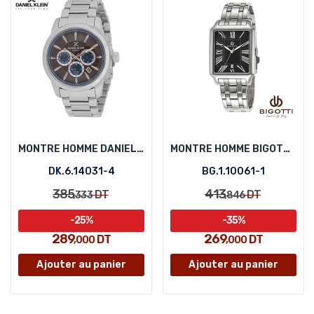
MONTRE HOMME DANIEL KLEIN DK.6.14031-4
MONTRE HOMME BIGOTTI BG.1.10061-1
DK.6.14031-4
BG.1.10061-1
385
413
DT
DT
,333
,846
-25%
-35%
289
269
DT
DT
,000
,000
Ajouter au panier
Ajouter au panier