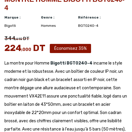
4
Marque :
Genre :
Référence :
Bigotti
Hommes
BGT0240-4
344
DT
,615
224
DT
Économisez 35%
,000
La montre pour Homme
Bigotti
BGT0240-4
incarne le style
moderne et la robustesse. Avec un boîtier de couleur IP noir, un
cadran noir gun black et un bracelet assorti en IP noir, cette
montre dégage une allure audacieuse et contemporaine. Son
mouvement VX42E11 assure une ponctualité fiable, logé dans un
boîtier en laiton de 43*50mm, avec un bracelet en acier
inoxydable de 22*20mm pour un confort optimal. Son cadran
brossé, avec des chiffres clairement visibles, offre une lisibilité
parfaite. Avec une résistance à l'eau jusqu'à 5 bars (50 mètres),