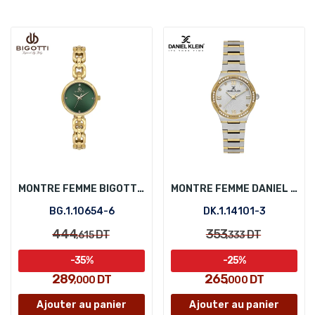
MONTRE FEMME BIGOTTI BG.1.10654-6
MONTRE FEMME DANIEL KLEIN DK.1.14101-3
BG.1.10654-6
DK.1.14101-3
444
353
DT
DT
,615
,333
-35%
-25%
289
265
DT
DT
,000
,000
Ajouter au panier
Ajouter au panier