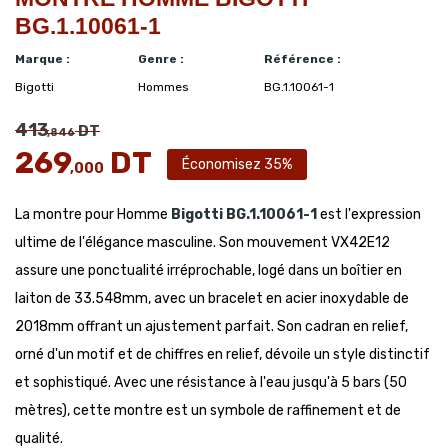
BG.1.10061-1
Marque :
Genre :
Référence :
Bigotti
Hommes
BG.1.10061-1
413
DT
,846
269
DT
Économisez 35%
,000
La montre pour Homme
Bigotti
BG.1.10061-1
est l'expression
ultime de l'élégance masculine. Son mouvement VX42E12
assure une ponctualité irréprochable, logé dans un boîtier en
laiton de 33.548mm, avec un bracelet en acier inoxydable de
2018mm offrant un ajustement parfait. Son cadran en relief,
orné d'un motif et de chiffres en relief, dévoile un style distinctif
et sophistiqué. Avec une résistance à l'eau jusqu'à 5 bars (50
mètres), cette montre est un symbole de raffinement et de
qualité.