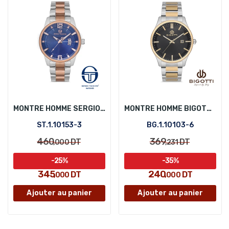
MONTRE HOMME SERGIO TACCHINI ST.1.10153-3
MONTRE HOMME BIGOTTI BG.1.10103-6
ST.1.10153-3
BG.1.10103-6
460
369
DT
DT
,000
,231
-25%
-35%
345
240
DT
DT
,000
,000
Ajouter au panier
Ajouter au panier