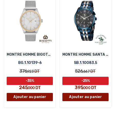
MONTRE HOMME BIGOTTI BG.1.10139-6
MONTRE HOMME SANTA BARBARA POLO SB.1.10083.5
BG.1.10139-6
SB.1.10083.5
376
526
DT
DT
,923
,667
-35%
-25%
245
395
DT
DT
,000
,000
Ajouter au panier
Ajouter au panier