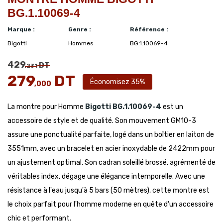
BG.1.10069-4
Marque :
Genre :
Référence :
Bigotti
Hommes
BG.1.10069-4
429
DT
,231
279
DT
Économisez 35%
,000
La montre pour Homme
Bigotti
BG.1.10069-4
est un
accessoire de style et de qualité. Son mouvement GM10-3
assure une ponctualité parfaite, logé dans un boîtier en laiton de
3551mm, avec un bracelet en acier inoxydable de 2422mm pour
un ajustement optimal. Son cadran soleillé brossé, agrémenté de
véritables index, dégage une élégance intemporelle. Avec une
résistance à l'eau jusqu'à 5 bars (50 mètres), cette montre est
le choix parfait pour l'homme moderne en quête d'un accessoire
chic et performant.