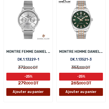
MONTRE FEMME DANIEL KLEIN DK.1.13229-1
MONTRE HOMME DANIEL KLEIN DK.1.13521-3
DK.1.13229-1
DK.1.13521-3
372
353
DT
DT
,000
,333
-25%
-25%
279
265
DT
DT
,000
,000
Ajouter au panier
Ajouter au panier