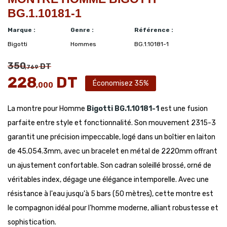
BG.1.10181-1
Marque :
Genre :
Référence :
Bigotti
Hommes
BG.1.10181-1
350
DT
,769
228
DT
Économisez 35%
,000
La montre pour Homme
Bigotti
BG.1.10181-1
est une fusion
parfaite entre style et fonctionnalité. Son mouvement 2315-3
garantit une précision impeccable, logé dans un boîtier en laiton
de 45.054.3mm, avec un bracelet en métal de 2220mm offrant
un ajustement confortable. Son cadran soleillé brossé, orné de
véritables index, dégage une élégance intemporelle. Avec une
résistance à l'eau jusqu'à 5 bars (50 mètres), cette montre est
le compagnon idéal pour l'homme moderne, alliant robustesse et
sophistication.