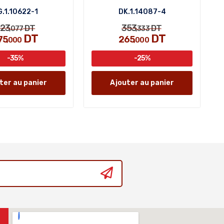
.1.10622-1
DK.1.14087-4
23
353
DT
DT
,077
,333
DT
DT
75
265
,000
,000
-35%
-25%
ter au panier
Ajouter au panier