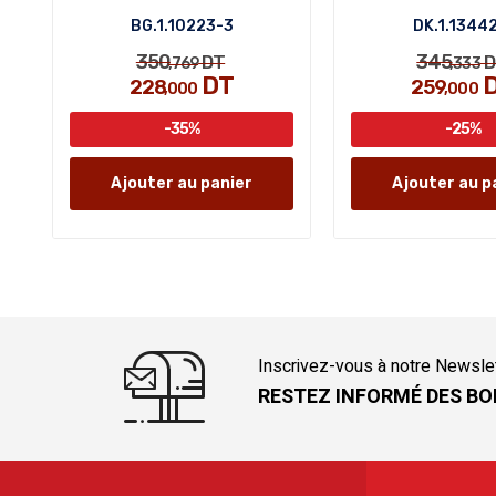
BG.1.10223-3
DK.1.1344
350
345
DT
D
,769
,333
DT
228
259
,000
,000
-35%
-25%
Ajouter au panier
Ajouter au p
Inscrivez-vous à notre Newsle
RESTEZ INFORMÉ DES BO