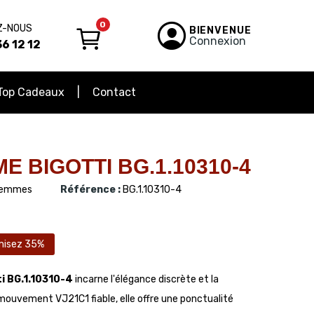
0
Z-NOUS
BIENVENUE
Connexion
6 12 12
Top Cadeaux
Contact
 BIGOTTI BG.1.10310-4
emmes
Référence :
BG.1.10310-4
misez 35%
i BG.1.10310-4
incarne l'élégance discrète et la
 mouvement VJ21C1 fiable, elle offre une ponctualité