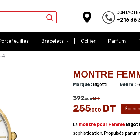
CONTACTE
+216 36 3
Portefeuilles
Bracelets
Collier
Parfum
-4
MONTRE FEMME
Marque :
Bigotti
Genre :
F
392
DT
,308
255
DT
Écono
,000
La
montre pour Femme
Bigott
sophistication. Propulsée par un