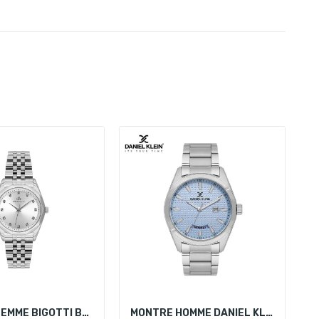
MONTRE FEMME BIGOTTI BG.1.10622-1
MONTRE HOMME DANIEL KLEIN DK.1.14087-4