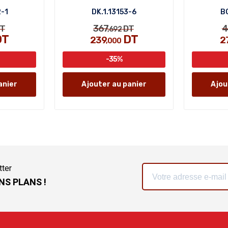
2-1
DK.1.13153-6
BG
367
4
T
DT
,692
DT
DT
239
2
,000
-35%
anier
Ajouter au panier
Ajou
tter
NS PLANS !