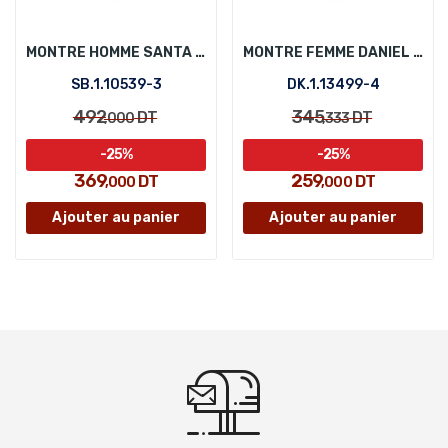
MONTRE HOMME SANTA BARBARA POLO SB.1.10539-3
MONTRE FEMME DANIEL KLEIN DK.1.13499-4
SB.1.10539-3
DK.1.13499-4
492
345
DT
DT
,000
,333
-25%
-25%
369
259
DT
DT
,000
,000
Ajouter au panier
Ajouter au panier