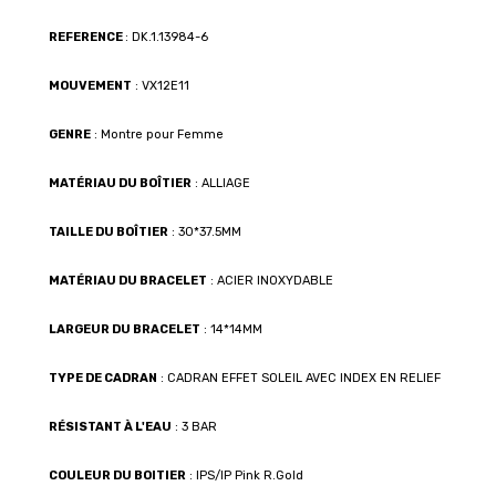
REFERENCE
: DK.1.13984-6
MOUVEMENT
: VX12E11
GENRE
: Montre pour Femme
MATÉRIAU DU BOÎTIER
: ALLIAGE
TAILLE DU BOÎTIER
: 30*37.5MM
MATÉRIAU DU BRACELET
: ACIER INOXYDABLE
LARGEUR DU BRACELET
: 14*14MM
TYPE DE CADRAN
: CADRAN EFFET SOLEIL AVEC INDEX EN RELIEF
RÉSISTANT À L'EAU
: 3 BAR
COULEUR DU BOITIER
: IPS/IP Pink R.Gold