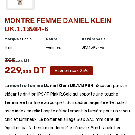
MONTRE FEMME DANIEL KLEIN
DK.1.13984-6
Marque :
Daniel
Genre :
Référence :
klein
Femmes
DK.1.13984-6
305
DT
,333
229
DT
Économisez 25%
,000
La
montre femme
Daniel Klein DK.1.13984-6
séduit par son
élégante finition IPS/IP Pink R.Gold qui apporte une touche
féminine et raffinée au poignet. Son cadran argenté effet soleil
avec index en relief capte délicatement la lumière pour un rendu
chic et lumineux. Le boîtier en alliage 30 x 37,5 mm offre un
équilibre parfait entre modernité et finesse. Son bracelet en