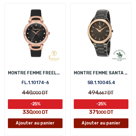
MONTRE FEMME FREELOOK FL.1.10174-6
MONTRE FEMME SANTA BARBARA POLO SB.1.10045.4
FL.1.10174-6
SB.1.10045.4
440
494
DT
DT
,000
,667
-25%
-25%
330
371
DT
DT
,000
,000
Ajouter au panier
Ajouter au panier