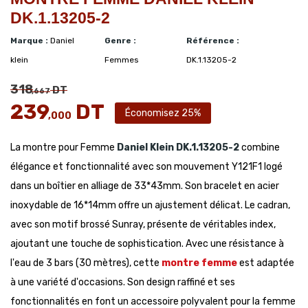
DK.1.13205-2
Marque :
Daniel
Genre :
Référence :
klein
Femmes
DK.1.13205-2
318
DT
,667
239
DT
Économisez 25%
,000
La montre pour Femme
Daniel Klein
DK.1.13205-2
combine
élégance et fonctionnalité avec son mouvement Y121F1 logé
dans un boîtier en alliage de 33*43mm. Son bracelet en acier
inoxydable de 16*14mm offre un ajustement délicat. Le cadran,
avec son motif brossé Sunray, présente de véritables index,
ajoutant une touche de sophistication. Avec une résistance à
l'eau de 3 bars (30 mètres), cette
montre femme
est adaptée
à une variété d'occasions. Son design raffiné et ses
fonctionnalités en font un accessoire polyvalent pour la femme