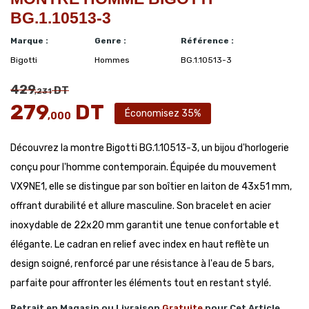
BG.1.10513-3
Marque :
Genre :
Référence :
Bigotti
Hommes
BG.1.10513-3
429
DT
,231
279
DT
Économisez 35%
,000
Découvrez la montre Bigotti BG.1.10513-3, un bijou d'horlogerie
conçu pour l'homme contemporain. Équipée du mouvement
VX9NE1, elle se distingue par son boîtier en laiton de 43x51 mm,
offrant durabilité et allure masculine. Son bracelet en acier
inoxydable de 22x20 mm garantit une tenue confortable et
élégante. Le cadran en relief avec index en haut reflète un
design soigné, renforcé par une résistance à l'eau de 5 bars,
parfaite pour affronter les éléments tout en restant stylé.
Retrait en Magasin ou Livraison
Gratuite
pour Cet Article