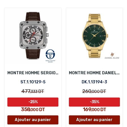
MONTRE HOMME SERGIO TACCHINI ST.1.10129-5
MONTRE HOMME DANIEL KLEIN DK.1.13194-3
ST.1.10129-5
DK.1.13194-3
477
260
DT
DT
,333
,000
-25%
-35%
358
169
DT
DT
,000
,000
Ajouter au panier
Ajouter au panier