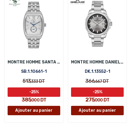
MONTRE HOMME SANTA BARBARA POLO SB.1.10661-1
MONTRE HOMME DANIEL KLEIN DK.1.13552-1
SB.1.10661-1
DK.1.13552-1
513
366
DT
DT
,333
,667
-25%
-25%
385
275
DT
DT
,000
,000
Ajouter au panier
Ajouter au panier