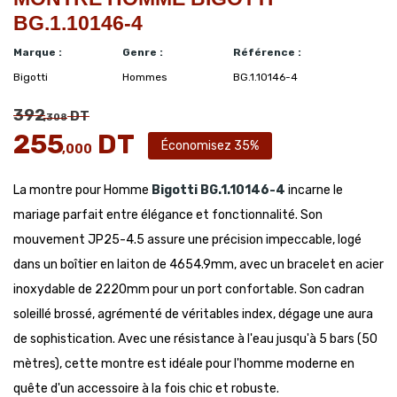
BG.1.10146-4
Marque :
Genre :
Référence :
Bigotti
Hommes
BG.1.10146-4
392
DT
,308
255
DT
Économisez 35%
,000
La montre pour Homme
Bigotti
BG.1.10146-4
incarne le
mariage parfait entre élégance et fonctionnalité. Son
mouvement JP25-4.5 assure une précision impeccable, logé
dans un boîtier en laiton de 4654.9mm, avec un bracelet en acier
inoxydable de 2220mm pour un port confortable. Son cadran
soleillé brossé, agrémenté de véritables index, dégage une aura
de sophistication. Avec une résistance à l'eau jusqu'à 5 bars (50
mètres), cette montre est idéale pour l'homme moderne en
quête d'un accessoire à la fois chic et robuste.