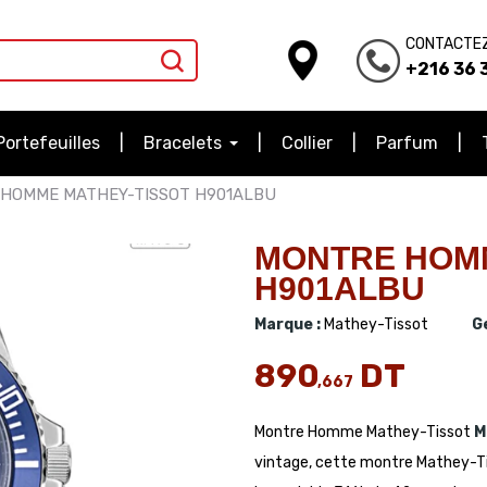
CONTACTE
+216 36 3
Portefeuilles
Bracelets
Collier
Parfum
HOMME MATHEY-TISSOT H901ALBU
MONTRE HOMM
H901ALBU
Marque :
Mathey-Tissot
G
890
DT
,667
Montre Homme Mathey-Tissot
M
vintage, cette montre Mathey-Tis