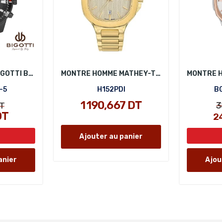
MONTRE HOMME BIGOTTI BG.1.10112-5
MONTRE HOMME MATHEY-TISSOT H152PDI
-5
H152PDI
BG
1 190,667 DT
3
T
DT
2
Ajouter au panier
anier
Ajou