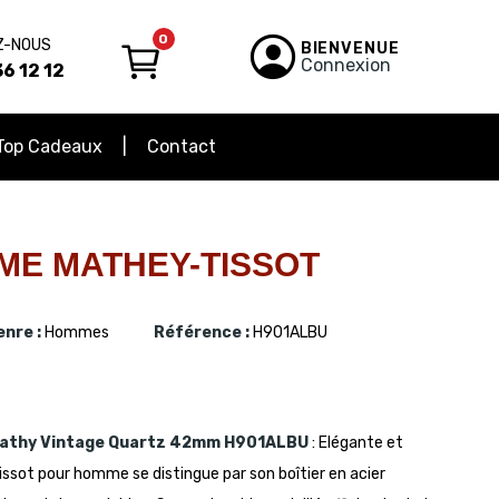
0
Z-NOUS
BIENVENUE
Connexion
6 12 12
Top Cadeaux
Contact
E MATHEY-TISSOT
enre :
Hommes
Référence :
H901ALBU
athy Vintage Quartz 42mm
H901ALBU
: Elégante et
sot pour homme se distingue par son boîtier en acier