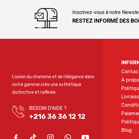
Inscrivez-vous à notre Newsle
RESTEZ INFORMÉ DES BO
INFOR
Contac
L'union du charisme et de l'élégance dans
A propo
notre gamme crée une esthétique
Politiq
distinctive et raffinée.
Livrais
Conditi
BESOIN D'AIDE ?
Paieme
+216 36 36 12 12
Politiq
Blog