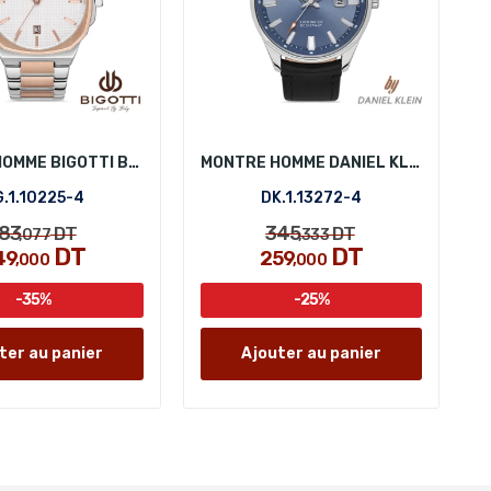
MONTRE HOMME BIGOTTI BG.1.10225-4
MONTRE HOMME DANIEL KLEIN DK.1.13272-4
.1.10225-4
DK.1.13272-4
83
345
DT
DT
,077
,333
DT
DT
49
259
,000
,000
-35%
-25%
ter au panier
Ajouter au panier