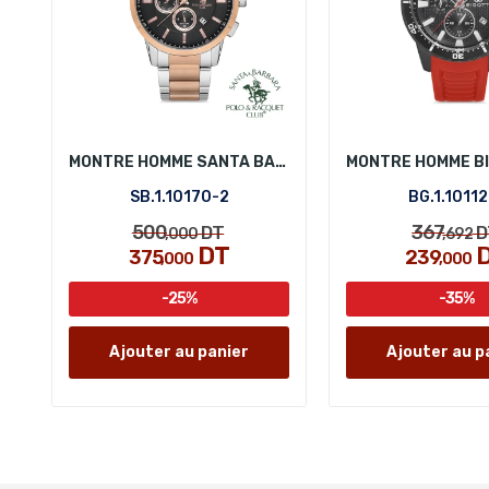
MONTRE HOMME SANTA BARBARA POLO SB.1.10170-2
SB.1.10170-2
BG.1.10112
500
367
DT
D
,000
,692
DT
375
239
,000
,000
-25%
-35%
Ajouter au panier
Ajouter au p