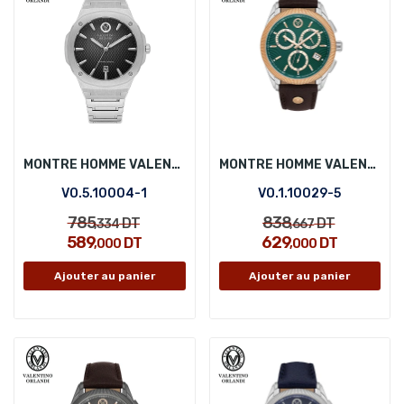
MONTRE HOMME VALENTINO ORLANDI VO.5.10004-1
MONTRE HOMME VALENTINO ORLANDI VO.1.10029-5
VO.5.10004-1
VO.1.10029-5
785
838
DT
DT
,334
,667
589
629
DT
DT
,000
,000
Ajouter au panier
Ajouter au panier