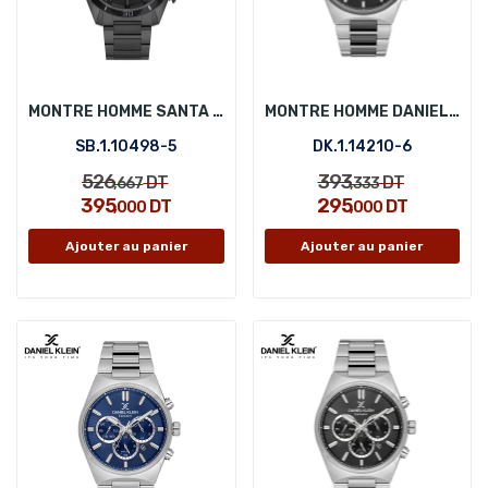
MONTRE HOMME SANTA BARBARA POLO SB.1.10498-5
MONTRE HOMME DANIEL KLEIN DK.1.14210-6
SB.1.10498-5
DK.1.14210-6
526
393
DT
DT
,667
,333
395
295
DT
DT
,000
,000
Ajouter au panier
Ajouter au panier