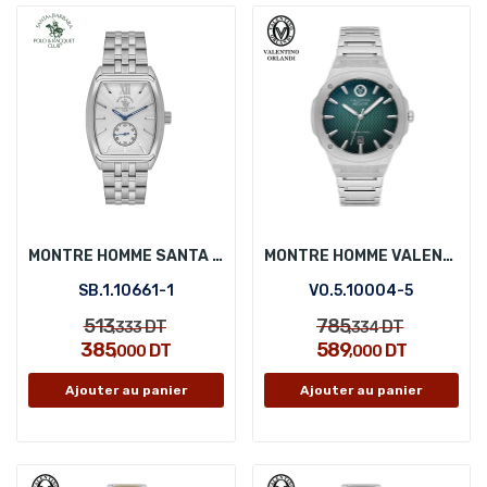
MONTRE HOMME SANTA BARBARA POLO SB.1.10661-1
MONTRE HOMME VALENTINO ORLANDI VO.5.10004-5
SB.1.10661-1
VO.5.10004-5
513
785
DT
DT
,333
,334
385
589
DT
DT
,000
,000
Ajouter au panier
Ajouter au panier