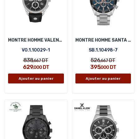
MONTRE HOMME VALENTINO ORLANDI VO.1.10029-1
MONTRE HOMME SANTA BARBARA POLO SB.1.10498-7
VO.1.10029-1
SB.1.10498-7
838
526
DT
DT
,667
,667
629
395
DT
DT
,000
,000
Ajouter au panier
Ajouter au panier