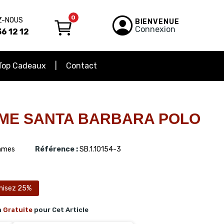
0
Z-NOUS
BIENVENUE
Connexion
6 12 12
Top Cadeaux
Contact
ME SANTA BARBARA POLO
mes
Référence :
SB.1.10154-3
misez 25%
n
Gratuite
pour Cet Article