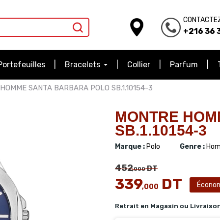
CONTACTE
+216 36 3
Portefeuilles
Bracelets
Collier
Parfum
HOMME SANTA BARBARA POLO SB.1.10154-3
MONTRE HOM
SB.1.10154-3
Marque :
Polo
Genre :
Hom
452
DT
,000
339
DT
Écono
,000
Retrait en Magasin ou Livraiso