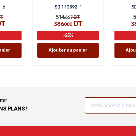
4-6
SB.1.10592-1
SB
514
5
T
DT
,667
DT
DT
386
3
,000
-25%
anier
Ajouter au panier
Ajou
tter
NS PLANS !