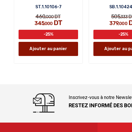
ST.1.10106-7
SB.1.1042
460
505
DT
D
,000
,333
DT
345
379
,000
,000
-25%
-25%
Ajouter au panier
Ajouter au p
Inscrivez-vous à notre Newsle
RESTEZ INFORMÉ DES BO