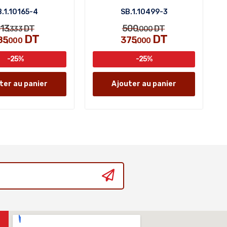
.1.10165-4
SB.1.10499-3
13
500
DT
DT
,333
,000
DT
DT
85
375
,000
,000
-25%
-25%
ter au panier
Ajouter au panier